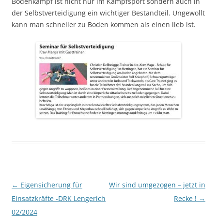
Bodenkampf ist nicht nur im Kampfsport sondern auch in
der Selbstverteidigung ein wichtiger Bestandteil. Ungewollt
kann man schneller zu Boden kommen als einen lieb ist.
Beitragsnavigation
←
Eigensicherung für
Wir sind umgezogen – jetzt in
Einsatzkräfte -DRK Lengerich
Recke !
→
02/2024